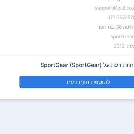
support@pc2.co.i
077-797257
חיטה 38, בת חפר
SportGear
ה:
2012
על SportGear (SportGear)
להוספת חוות דעת