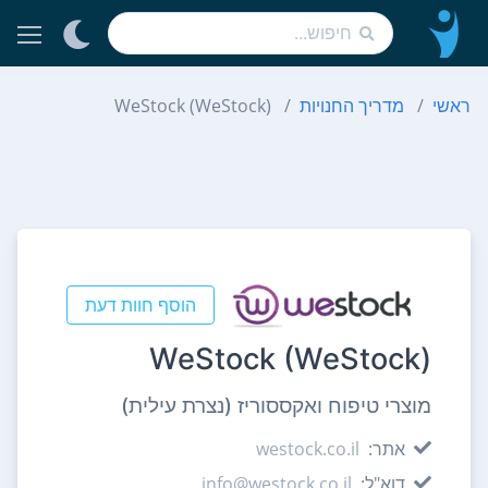
ראשי
מדריך החנויות
WeStock (WeStock)
הוסף חוות דעת
WeStock (WeStock)
מוצרי טיפוח ואקססוריז (נצרת עילית)
אתר:
westock.co.il
דוא"ל:
info@westock.co.il