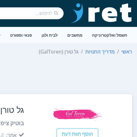
חשמל ואלקטרוניקה
מחשבים
לבית ולגן
פנאי וספורט
ל
ראשי
מדריך החנויות
גל טורן (GalToren)
גל טורן (lToren
בוטיק ציפור
הוסף חוות דעת
אתר:
il