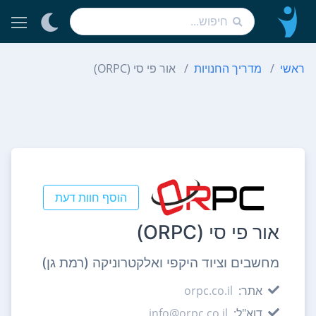
ראשי
מדריך החנויות
אור פי סי (ORPC)
הוסף חוות דעת
אור פי סי (ORPC)
מחשבים וציוד היקפי ואלקטרוניקה (רמת גן)
אתר:
orpc.co.il
דוא"ל:
info@orpc.co.il