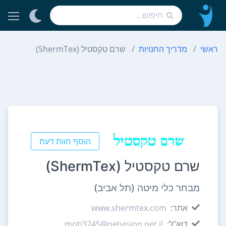
ראשי
מדריך החנויות
שרם טקסטיל (ShermTex)
הוסף חוות דעת
שרם טקסטיל (ShermTex)
מבחר כלי מיטה (תל אביב)
אתר:
www.shermtex.com
דוא"ל:
moti3245@netvision.net.il